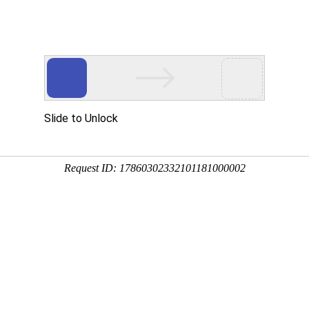
我要写书
玄幻
盗墓探险
风水命理
医院诡闻
奇幻灵异
魔幻幻想
科幻冒险
怪谈
校园诡谈
历史诡事
志怪诡异
民间民俗
犯罪推理
其他分类