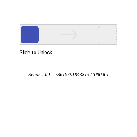
」栏目正式上线 海量灵异有声书免费畅
队
2374 阅读
机蓝光伤眼；
拥挤的人群打断翻页的节奏；
机，错过最精彩的惊魂瞬间。