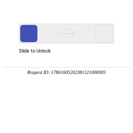
恐怖电影，惊悚片，灵异电影，丧尸片，心理惊悚，经典鬼片
恐怖来袭！全球恐怖电影大汇总