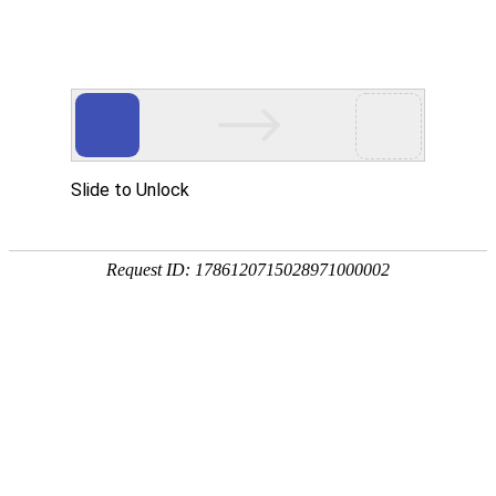
2026-06-12 15:46:44
罗才英
脸盲之外，我还是个实打实的路痴乡村认得
出万物，城里分不清街巷
0
8
0